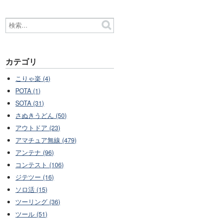
カテゴリ
こりゃ楽 (4)
POTA (1)
SOTA (31)
さぬきうどん (50)
アウトドア (23)
アマチュア無線 (479)
アンテナ (96)
コンテスト (106)
ジテツー (16)
ソロ活 (15)
ツーリング (36)
ツール (51)