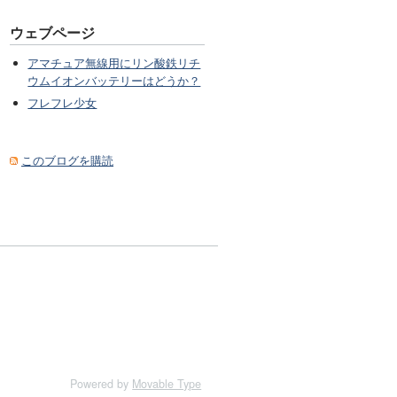
ウェブページ
アマチュア無線用にリン酸鉄リチ
ウムイオンバッテリーはどうか？
フレフレ少女
このブログを購読
Powered by
Movable Type