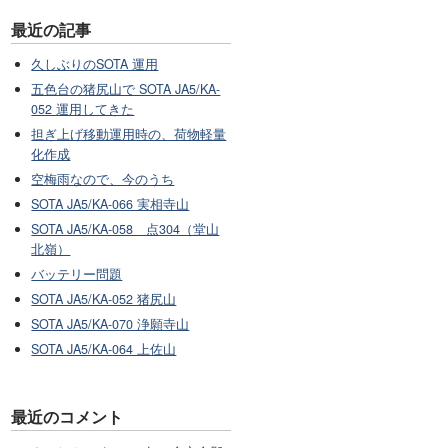
最近の記事
久しぶりのSOTA 運用
五色台の猪尻山で SOTA JA5/KA-
052 運用してきた
担ぎ上げ移動運用時の、荷物軽量
化作成
空梅雨なので、今のうち
SOTA JA5/KA-066 実相寺山
SOTA JA5/KA-058 点304（堂山
北嶺）
バッテリー問題
SOTA JA5/KA-052 猪尻山
SOTA JA5/KA-070 浄願寺山
SOTA JA5/KA-064 上佐山
最近のコメント