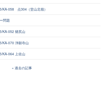
A5/KA-058 点304（堂山北嶺）
ー問題
A5/KA-052 猪尻山
A5/KA-070 浄願寺山
A5/KA-064 上佐山
過去の記事