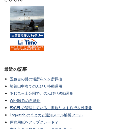
最近の記事
五色台の謎の場所を２ヶ所探検
勝賀山中腹でのんびり移動運用
あじ竜王山公園で、のんびり移動運用
WEB操作の自動化
EXCELで管理している、振込リスト作成を効率化
Logwatch のまとめと通知メール解析ツール
原稿用紙をアップグレード？