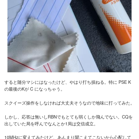
すると随分マシにはなったけど、やはり打ち損ねる。特に PSE K
の最後のKが C になっちゃう。
スクイーズ操作をしなければ大丈夫そうなので地味に打ってみた。
しかし、応答は無いしRBNでもとても弱くしか飛んでない。CQを
出していた局を呼んでなんとか1局は交信成立。
10MHzに変えてみたけど、あんまり聞こえてこないから心配して