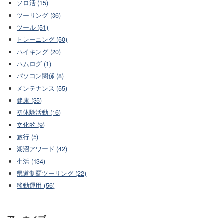
ソロ活 (15)
ツーリング (36)
ツール (51)
トレーニング (50)
ハイキング (20)
ハムログ (1)
パソコン関係 (8)
メンテナンス (55)
健康 (35)
初体験活動 (16)
文化的 (9)
旅行 (5)
湖沼アワード (42)
生活 (134)
県道制覇ツーリング (22)
移動運用 (56)