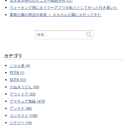
古き良き時代のメニュー画面を作った
ウォーキング用にタイマーアプリを転々としてやっと行き着いた
栗林公園の周辺を散策 ＋ もちろん公園にも行ってきた
カテゴリ
こりゃ楽 (4)
POTA (1)
SOTA (31)
さぬきうどん (50)
アウトドア (23)
アマチュア無線 (479)
アンテナ (96)
コンテスト (106)
ジテツー (16)